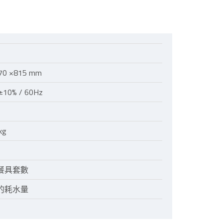
570 ×815 mm
±10% / 60Hz
kg
餐具套數
的耗水量