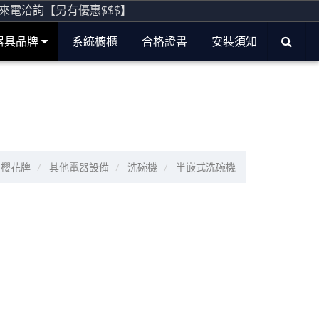
電洽詢【另有優惠$$$】
器具品牌
系統櫥櫃
合格證書
安裝須知
櫻花牌
其他電器設備
洗碗機
半嵌式洗碗機