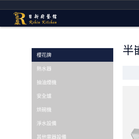
半
櫻花牌
熱水器
抽油煙機
安全爐
烘碗機
淨水設備
其他電器設備