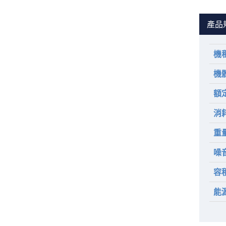
產品
機
機
額
消
重
噪
容
能