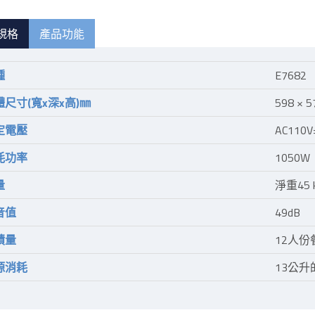
規格
產品功能
種
E7682
體尺寸(寬x深x高)㎜
598 × 
定電壓
AC110V
耗功率
1050W
量
淨重45 
音值
49dB
積量
12人份
源消耗
13公升